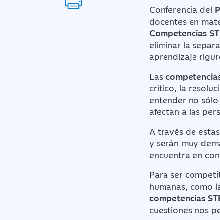
Conferencia del
P
docentes en mate
Competencias S
eliminar la separa
aprendizaje rigur
Las
competencia
crítico, la resolu
entender no sólo
afectan a las per
A través de esta
y serán muy dema
encuentra en con
Para ser competit
humanas, como la
competencias S
cuestiones nos p