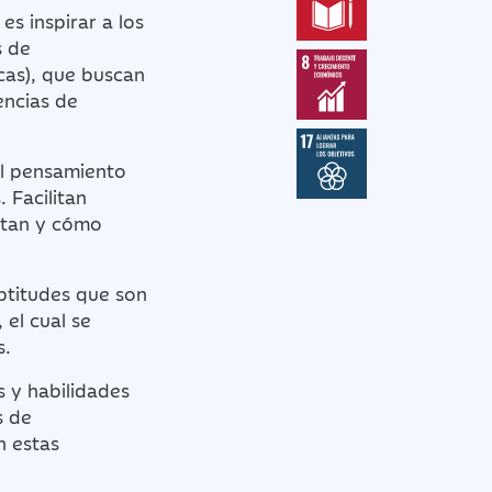
es inspirar a los
s de
cas), que buscan
encias de
el pensamiento
 Facilitan
rtan y cómo
ptitudes que son
el cual se
s.
 y habilidades
s de
n estas