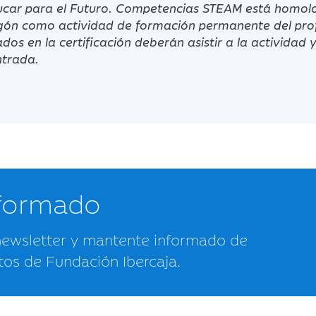
car para el Futuro. Competencias STEAM
está homolo
gón como actividad de formación permanente del pro
dos en la certificación deberán asistir a la actividad
ntrada.
nformado
newsletter y mantente informado de
tos de Fundación Ibercaja.