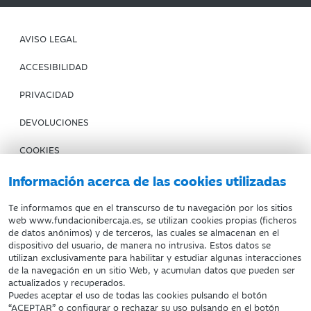
AVISO LEGAL
ACCESIBILIDAD
PRIVACIDAD
DEVOLUCIONES
COOKIES
CONDICIONES DE COMPRA
Información acerca de las cookies utilizadas
IBERCAJA BANCO
Te informamos que en el transcurso de tu navegación por los sitios
web www.fundacionibercaja.es, se utilizan cookies propias (ficheros
de datos anónimos) y de terceros, las cuales se almacenan en el
Fundación Bancaria Ibercaja. C.I.F. G-50000652.
dispositivo del usuario, de manera no intrusiva. Estos datos se
utilizan exclusivamente para habilitar y estudiar algunas interacciones
Inscrita en el Registro de Fundaciones del Mº de Educación,
de la navegación en un sitio Web, y acumulan datos que pueden ser
Cultura y Deporte con el nº 1689.
actualizados y recuperados.
Domicilio social: Joaquín Costa, 13. 50001 Zaragoza.
Puedes aceptar el uso de todas las cookies pulsando el botón
“ACEPTAR” o configurar o rechazar su uso pulsando en el botón