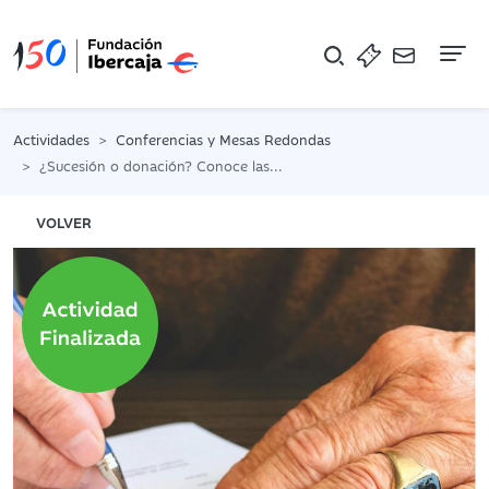
Na
Actividades
Conferencias y Mesas Redondas
¿Sucesión o donación? Conoce las claves fiscales de Aragón para proteger tu patrimonio familiar
VOLVER