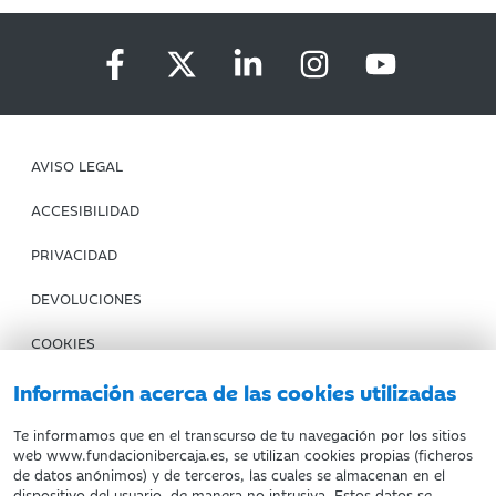
AVISO LEGAL
ACCESIBILIDAD
PRIVACIDAD
DEVOLUCIONES
COOKIES
CONDICIONES DE COMPRA
Información acerca de las cookies utilizadas
IBERCAJA BANCO
Te informamos que en el transcurso de tu navegación por los sitios
web www.fundacionibercaja.es, se utilizan cookies propias (ficheros
de datos anónimos) y de terceros, las cuales se almacenan en el
Fundación Bancaria Ibercaja. C.I.F. G-50000652.
dispositivo del usuario, de manera no intrusiva. Estos datos se