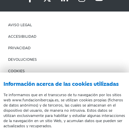
AVISO LEGAL
ACCESIBILIDAD
PRIVACIDAD
DEVOLUCIONES
COOKIES
CONDICIONES DE COMPRA
Información acerca de las cookies utilizadas
IBERCAJA BANCO
Te informamos que en el transcurso de tu navegación por los sitios
web www.fundacionibercaja.es, se utilizan cookies propias (ficheros
de datos anónimos) y de terceros, las cuales se almacenan en el
Fundación Bancaria Ibercaja. C.I.F. G-50000652.
dispositivo del usuario, de manera no intrusiva. Estos datos se
utilizan exclusivamente para habilitar y estudiar algunas interacciones
Inscrita en el Registro de Fundaciones del Mº de Educación,
de la navegación en un sitio Web, y acumulan datos que pueden ser
Cultura y Deporte con el nº 1689.
actualizados y recuperados.