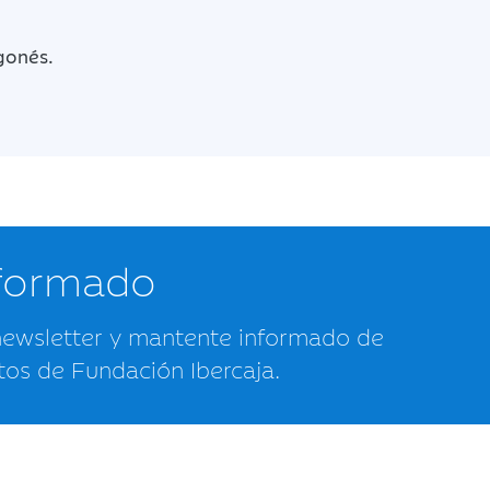
gonés.
nformado
newsletter y mantente informado de
tos de Fundación Ibercaja.