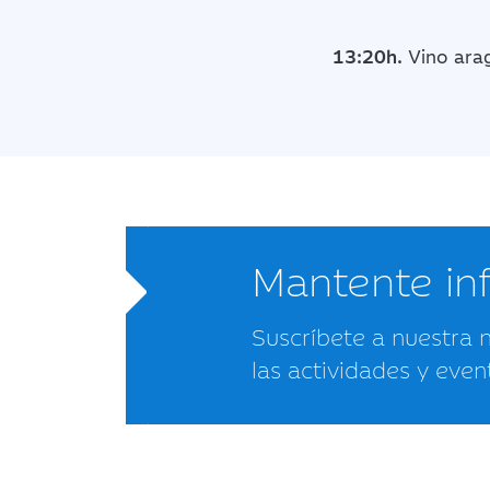
13:20h.
Vino ara
Mantente i
Suscríbete a nuestra 
las actividades y even