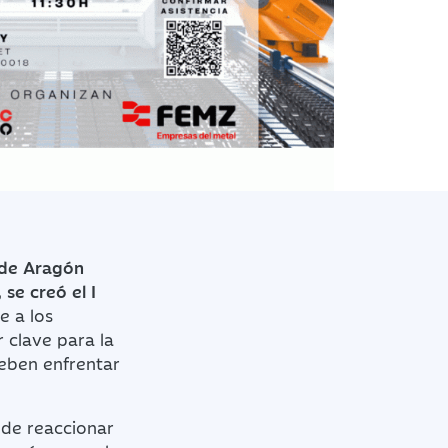
 de Aragón
se creó el I
e a los
r clave para la
deben enfrentar
 de reaccionar