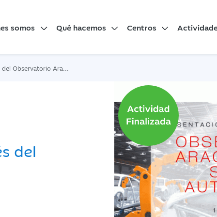
nes somos
Qué hacemos
Centros
Actividad
vatorio Aragonés del Sector Automoción
s del