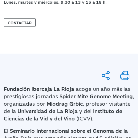
Lunes, martes y miércoles, 9.30 a 13 y 15 a 18 h.
CONTACTAR
Fundación Ibercaja La Rioja
acoge un año más las
prestigiosas jornadas
Spider Mite Genome Meeting
,
organizadas por
Miodrag Grbic
, profesor visitante
de la
Universidad de La Rioja
y del
Instituto de
Ciencias de la Vid y del Vino
(ICVV).
El
Seminario Internacional sobre el Genoma de la
Araña Roja
que este año alcanza su
15 edición
, es