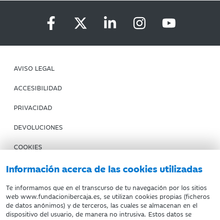
AVISO LEGAL
ACCESIBILIDAD
PRIVACIDAD
DEVOLUCIONES
COOKIES
CONDICIONES DE COMPRA
Información acerca de las cookies utilizadas
IBERCAJA BANCO
Te informamos que en el transcurso de tu navegación por los sitios
web www.fundacionibercaja.es, se utilizan cookies propias (ficheros
de datos anónimos) y de terceros, las cuales se almacenan en el
Fundación Bancaria Ibercaja. C.I.F. G-50000652.
dispositivo del usuario, de manera no intrusiva. Estos datos se