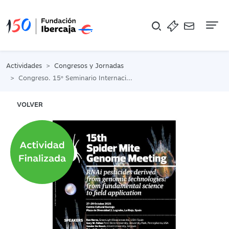
Na
Actividades
Congresos y Jornadas
Congreso. 15º Seminario Internacional sobre el genoma de la araña roja
VOLVER