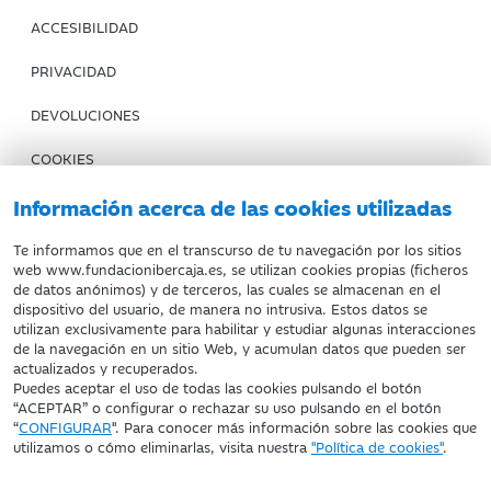
ACCESIBILIDAD
PRIVACIDAD
DEVOLUCIONES
COOKIES
CONDICIONES DE COMPRA
Información acerca de las cookies utilizadas
IBERCAJA BANCO
Te informamos que en el transcurso de tu navegación por los sitios
web www.fundacionibercaja.es, se utilizan cookies propias (ficheros
de datos anónimos) y de terceros, las cuales se almacenan en el
Fundación Bancaria Ibercaja. C.I.F. G-50000652.
dispositivo del usuario, de manera no intrusiva. Estos datos se
utilizan exclusivamente para habilitar y estudiar algunas interacciones
Inscrita en el Registro de Fundaciones del Mº de Educación,
de la navegación en un sitio Web, y acumulan datos que pueden ser
Cultura y Deporte con el nº 1689.
actualizados y recuperados.
Domicilio social: Joaquín Costa, 13. 50001 Zaragoza.
Puedes aceptar el uso de todas las cookies pulsando el botón
“ACEPTAR” o configurar o rechazar su uso pulsando en el botón
“
CONFIGURAR
". Para conocer más información sobre las cookies que
utilizamos o cómo eliminarlas, visita nuestra
"Política de cookies"
.