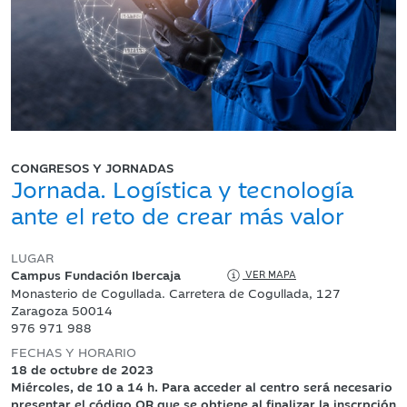
CONGRESOS Y JORNADAS
Jornada. Logística y tecnología
ante el reto de crear más valor
LUGAR
Campus Fundación Ibercaja
VER MAPA
Monasterio de Cogullada. Carretera de Cogullada, 127
Zaragoza 50014
976 971 988
FECHAS Y HORARIO
18 de octubre de 2023
Miércoles, de 10 a 14 h. Para acceder al centro será necesario
presentar el código QR que se obtiene al finalizar la inscrpción