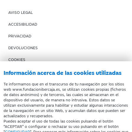
AVISO LEGAL
ACCESIBILIDAD
PRIVACIDAD
DEVOLUCIONES
COOKIES
CONDICIONES DE COMPRA
Información acerca de las cookies utilizadas
IBERCAJA BANCO
Te informamos que en el transcurso de tu navegación por los sitios
web www.fundacionibercaja.es, se utilizan cookies propias (ficheros
de datos anónimos) y de terceros, las cuales se almacenan en el
Fundación Bancaria Ibercaja. C.I.F. G-50000652.
dispositivo del usuario, de manera no intrusiva. Estos datos se
utilizan exclusivamente para habilitar y estudiar algunas interacciones
Inscrita en el Registro de Fundaciones del Mº de Educación,
de la navegación en un sitio Web, y acumulan datos que pueden ser
Cultura y Deporte con el nº 1689.
actualizados y recuperados.
Domicilio social: Joaquín Costa, 13. 50001 Zaragoza.
Puedes aceptar el uso de todas las cookies pulsando el botón
“ACEPTAR” o configurar o rechazar su uso pulsando en el botón
“
CONFIGURAR
". Para conocer más información sobre las cookies que