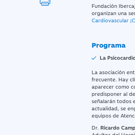
Fundación Ibercaj
organizan una ser
Cardiovascular ¡C
Programa
La Psicocardi
La asociación en
frecuente. Hay cl
aparecer como co
predisponer al de
señalarán todos e
actualidad, se e
equipos de Atenci
Dr.
Ricardo Cam
Adultos del Hospi