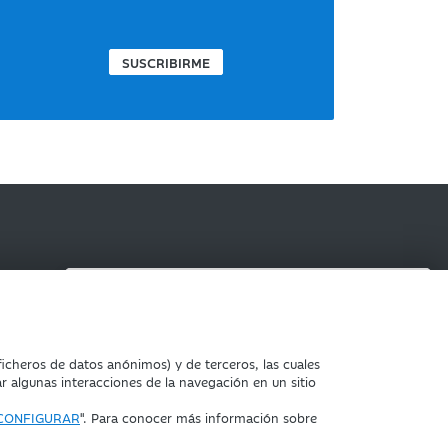
SUSCRIBIRME
IBERCAJA BANCO
Es imprescindible estar inscrito para
poder asistir. Una vez comenzado el acto
icheros de datos anónimos) y de terceros, las cuales
las inscripciones no garantizarán la
ar algunas interacciones de la navegación en un sitio
entrada al mismo.
CONFIGURAR
". Para conocer más información sobre
NO MOSTRAR MÁS