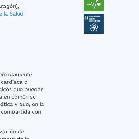
Aragón),
 la Salud
xtremadamente
 cardíaca o
ógicos que pueden
ta en común se
ática y que, en la
a compartida con
ización de
iembro de la