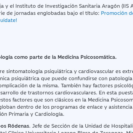
a y el Instituto de Investigación Sanitaria Aragón (IIS 
ie de jornadas englobadas bajo el título:
Promoción de
uídate!
ología como parte de la Medicina Psicosomática.
tre sintomatología psiquiátrica y cardiovascular es e
ínica psiquiátrica que puede confundirse con patología
mplicación de la misma. También hay factores psicol
sarrollo de trastornos cardiovasculares. En esta pues
stos factores que son clásicos en la Medicina Psicosom
ngloban dentro de los programas de enlace y asistenci
ón Primaria y Cardiología.
pos Ródenas
. Jefe de Sección de la Unidad de Hospital
tal Clínico Universitario Lozano Blesa de Zaragoza. M