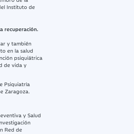
l Instituto de
la recuperación.
lar y también
to en la salud
nción psiquiátrica
d de vida y
e Psiquiatría
de Zaragoza.
reventiva y Salud
Investigación
en Red de