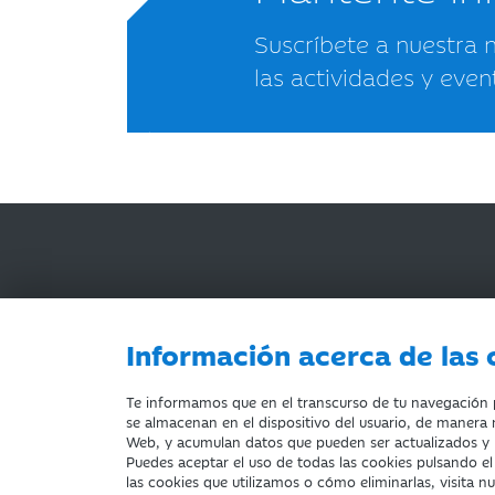
Suscríbete a nuestra 
las actividades y even
Información acerca de las 
AVISO LEGAL
ACCESIBILIDAD
PRIVACIDA
Te informamos que en el transcurso de tu navegación po
se almacenan en el dispositivo del usuario, de manera n
Web, y acumulan datos que pueden ser actualizados y
Puedes aceptar el uso de todas las cookies pulsando e
Fundación Bancaria Ibercaja. C.I.F. G-50000652.
las cookies que utilizamos o cómo eliminarlas, visita n