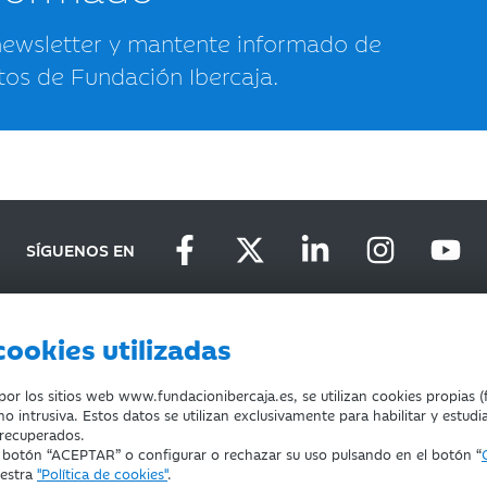
newsletter y mantente informado de
tos de Fundación Ibercaja.
SÍGUENOS EN
cookies utilizadas
D
DEVOLUCIONES
COOKIES
CONDICIONES DE COMPRA
r los sitios web www.fundacionibercaja.es, se utilizan cookies propias (f
o intrusiva. Estos datos se utilizan exclusivamente para habilitar y estudi
 recuperados.
l botón “ACEPTAR” o configurar o rechazar su uso pulsando en el botón “
uestra
"Política de cookies"
.