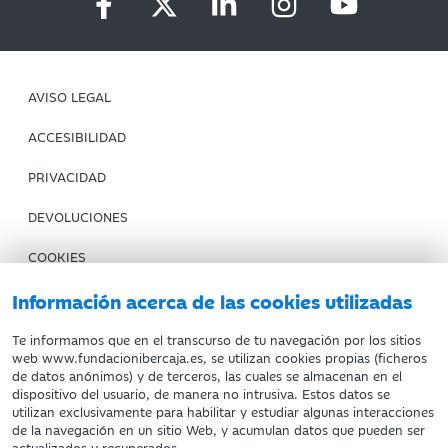
AVISO LEGAL
ACCESIBILIDAD
PRIVACIDAD
DEVOLUCIONES
COOKIES
CONDICIONES DE COMPRA
Información acerca de las cookies utilizadas
IBERCAJA BANCO
Te informamos que en el transcurso de tu navegación por los sitios
web www.fundacionibercaja.es, se utilizan cookies propias (ficheros
de datos anónimos) y de terceros, las cuales se almacenan en el
Fundación Bancaria Ibercaja. C.I.F. G-50000652.
dispositivo del usuario, de manera no intrusiva. Estos datos se
utilizan exclusivamente para habilitar y estudiar algunas interacciones
Inscrita en el Registro de Fundaciones del Mº de Educación,
de la navegación en un sitio Web, y acumulan datos que pueden ser
Cultura y Deporte con el nº 1689.
actualizados y recuperados.