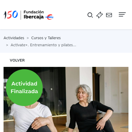
Na
Actividades
Cursos y Talleres
Actívate+. Entrenamiento y pilates para mejorar tu día a día
VOLVER