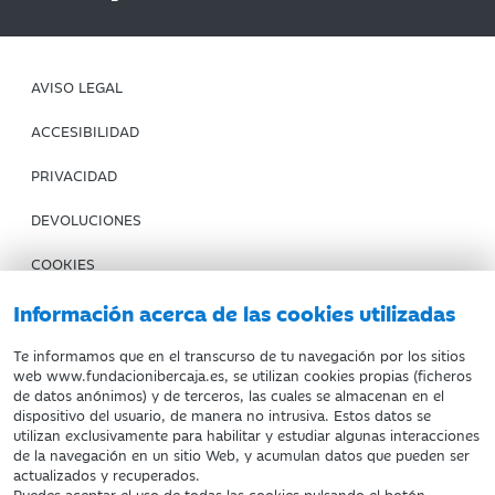
AVISO LEGAL
ACCESIBILIDAD
PRIVACIDAD
DEVOLUCIONES
COOKIES
CONDICIONES DE COMPRA
Información acerca de las cookies utilizadas
IBERCAJA BANCO
Te informamos que en el transcurso de tu navegación por los sitios
web www.fundacionibercaja.es, se utilizan cookies propias (ficheros
de datos anónimos) y de terceros, las cuales se almacenan en el
Fundación Bancaria Ibercaja. C.I.F. G-50000652.
dispositivo del usuario, de manera no intrusiva. Estos datos se
utilizan exclusivamente para habilitar y estudiar algunas interacciones
Inscrita en el Registro de Fundaciones del Mº de Educación,
de la navegación en un sitio Web, y acumulan datos que pueden ser
Cultura y Deporte con el nº 1689.
actualizados y recuperados.
Domicilio social: Joaquín Costa, 13. 50001 Zaragoza.
Puedes aceptar el uso de todas las cookies pulsando el botón