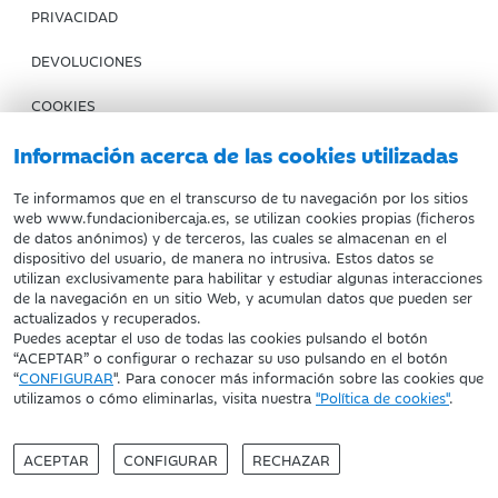
PRIVACIDAD
DEVOLUCIONES
COOKIES
CONDICIONES DE COMPRA
Información acerca de las cookies utilizadas
IBERCAJA BANCO
Te informamos que en el transcurso de tu navegación por los sitios
web www.fundacionibercaja.es, se utilizan cookies propias (ficheros
de datos anónimos) y de terceros, las cuales se almacenan en el
Fundación Bancaria Ibercaja. C.I.F. G-50000652.
dispositivo del usuario, de manera no intrusiva. Estos datos se
utilizan exclusivamente para habilitar y estudiar algunas interacciones
Inscrita en el Registro de Fundaciones del Mº de Educación,
de la navegación en un sitio Web, y acumulan datos que pueden ser
Cultura y Deporte con el nº 1689.
actualizados y recuperados.
Domicilio social: Joaquín Costa, 13. 50001 Zaragoza.
Puedes aceptar el uso de todas las cookies pulsando el botón
“ACEPTAR” o configurar o rechazar su uso pulsando en el botón
“
CONFIGURAR
". Para conocer más información sobre las cookies que
utilizamos o cómo eliminarlas, visita nuestra
"Política de cookies"
.
ACEPTAR
CONFIGURAR
RECHAZAR