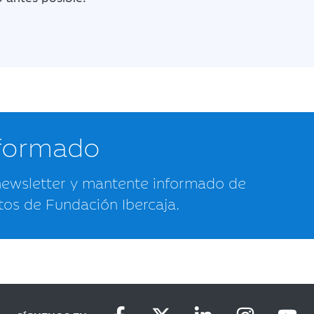
nformado
newsletter y mantente informado de
tos de Fundación Ibercaja.