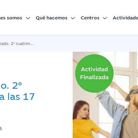
nes somos
Qué hacemos
Centros
Actividad
rimestre. Jueves, a las 17 h
o. 2º
a las 17
A