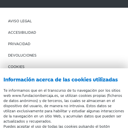
AVISO LEGAL
ACCESIBILIDAD
PRIVACIDAD
DEVOLUCIONES
COOKIES
CONDICIONES DE COMPRA
Información acerca de las cookies utilizadas
IBERCAJA BANCO
Te informamos que en el transcurso de tu navegación por los sitios
web www.fundacionibercaja.es, se utilizan cookies propias (ficheros
de datos anónimos) y de terceros, las cuales se almacenan en el
Fundación Bancaria Ibercaja. C.I.F. G-50000652.
dispositivo del usuario, de manera no intrusiva. Estos datos se
utilizan exclusivamente para habilitar y estudiar algunas interacciones
Inscrita en el Registro de Fundaciones del Mº de Educación,
de la navegación en un sitio Web, y acumulan datos que pueden ser
Cultura y Deporte con el nº 1689.
actualizados y recuperados.
Domicilio social: Joaquín Costa, 13. 50001 Zaragoza.
Puedes aceptar el uso de todas las cookies pulsando el botón