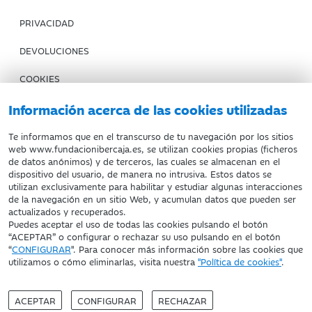
PRIVACIDAD
DEVOLUCIONES
COOKIES
CONDICIONES DE COMPRA
Información acerca de las cookies utilizadas
IBERCAJA BANCO
Te informamos que en el transcurso de tu navegación por los sitios
web www.fundacionibercaja.es, se utilizan cookies propias (ficheros
de datos anónimos) y de terceros, las cuales se almacenan en el
Fundación Bancaria Ibercaja. C.I.F. G-50000652.
dispositivo del usuario, de manera no intrusiva. Estos datos se
utilizan exclusivamente para habilitar y estudiar algunas interacciones
Inscrita en el Registro de Fundaciones del Mº de Educación,
de la navegación en un sitio Web, y acumulan datos que pueden ser
Cultura y Deporte con el nº 1689.
actualizados y recuperados.
Domicilio social: Joaquín Costa, 13. 50001 Zaragoza.
Puedes aceptar el uso de todas las cookies pulsando el botón
“ACEPTAR” o configurar o rechazar su uso pulsando en el botón
“
CONFIGURAR
". Para conocer más información sobre las cookies que
utilizamos o cómo eliminarlas, visita nuestra
"Política de cookies"
.
ACEPTAR
CONFIGURAR
RECHAZAR