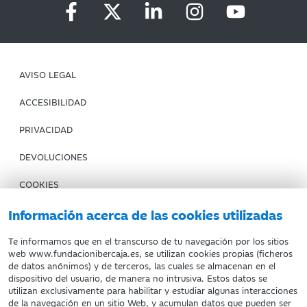
AVISO LEGAL
ACCESIBILIDAD
PRIVACIDAD
DEVOLUCIONES
COOKIES
CONDICIONES DE COMPRA
Información acerca de las cookies utilizadas
IBERCAJA BANCO
Te informamos que en el transcurso de tu navegación por los sitios
web www.fundacionibercaja.es, se utilizan cookies propias (ficheros
de datos anónimos) y de terceros, las cuales se almacenan en el
Fundación Bancaria Ibercaja. C.I.F. G-50000652.
dispositivo del usuario, de manera no intrusiva. Estos datos se
utilizan exclusivamente para habilitar y estudiar algunas interacciones
Inscrita en el Registro de Fundaciones del Mº de Educación,
de la navegación en un sitio Web, y acumulan datos que pueden ser