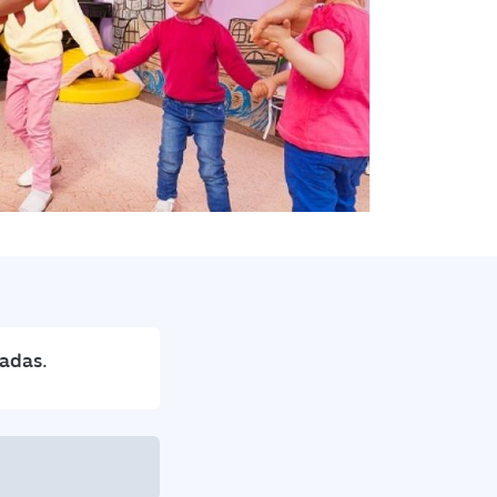
nadas
.