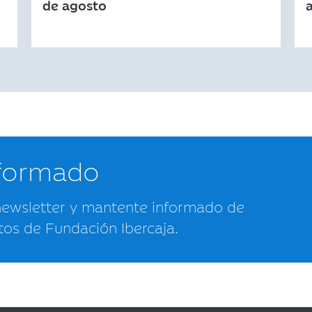
de agosto
nformado
newsletter y mantente informado de
tos de Fundación Ibercaja.