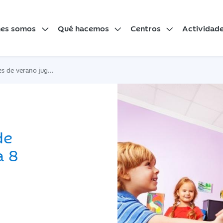
nes somos
Qué hacemos
Centros
Actividad
o jugando de 6 a 8 años
de
a 8