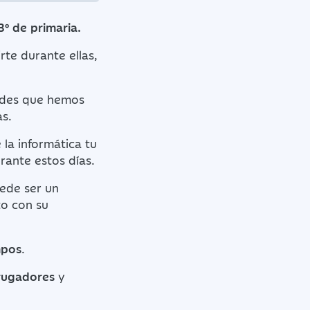
3º de primaria.
rte durante ellas,
dades que hemos
s.
 la informática tu
rante estos días.
uede ser un
to con su
mpos
.
rugadores
y