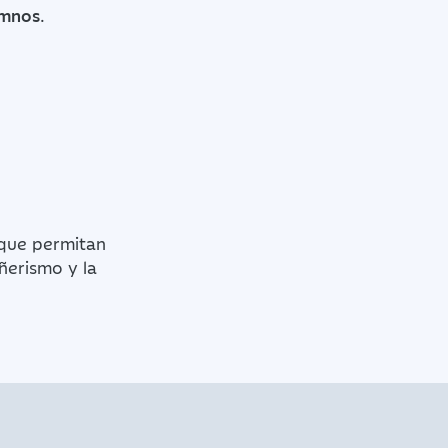
umnos
.
 que permitan
ñerismo y la