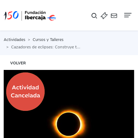
Na
Actividades
Cursos y Talleres
Cazadores de eclipses: Construye tu cámara secreta del Sol
VOLVER