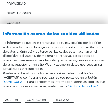
PRIVACIDAD
DEVOLUCIONES
COOKIES
CONDICIONES DE COMPRA
Información acerca de las cookies utilizadas
IBERCAJA BANCO
Te informamos que en el transcurso de tu navegación por los sitios
web www.fundacionibercaja.es, se utilizan cookies propias (ficheros
de datos anónimos) y de terceros, las cuales se almacenan en el
Fundación Bancaria Ibercaja. C.I.F. G-50000652.
dispositivo del usuario, de manera no intrusiva. Estos datos se
utilizan exclusivamente para habilitar y estudiar algunas interacciones
Inscrita en el Registro de Fundaciones del Mº de Educación,
de la navegación en un sitio Web, y acumulan datos que pueden ser
Cultura y Deporte con el nº 1689.
actualizados y recuperados.
Domicilio social: Joaquín Costa, 13. 50001 Zaragoza.
Puedes aceptar el uso de todas las cookies pulsando el botón
“ACEPTAR” o configurar o rechazar su uso pulsando en el botón
“
CONFIGURAR
". Para conocer más información sobre las cookies que
utilizamos o cómo eliminarlas, visita nuestra
"Política de cookies"
.
ACEPTAR
CONFIGURAR
RECHAZAR