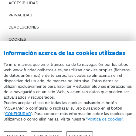
ACCESIBILIDAD
PRIVACIDAD
DEVOLUCIONES
COOKIES
CONDICIONES DE COMPRA
Información acerca de las cookies utilizadas
IBERCAJA BANCO
Te informamos que en el transcurso de tu navegación por los sitios
web www.fundacionibercaja.es, se utilizan cookies propias (ficheros
de datos anónimos) y de terceros, las cuales se almacenan en el
Fundación Bancaria Ibercaja. C.I.F. G-50000652.
dispositivo del usuario, de manera no intrusiva. Estos datos se
utilizan exclusivamente para habilitar y estudiar algunas interacciones
Inscrita en el Registro de Fundaciones del Mº de Educación,
de la navegación en un sitio Web, y acumulan datos que pueden ser
Cultura y Deporte con el nº 1689.
actualizados y recuperados.
Domicilio social: Joaquín Costa, 13. 50001 Zaragoza.
Puedes aceptar el uso de todas las cookies pulsando el botón
“ACEPTAR” o configurar o rechazar su uso pulsando en el botón
“
CONFIGURAR
". Para conocer más información sobre las cookies que
utilizamos o cómo eliminarlas, visita nuestra
"Política de cookies"
.
ACEPTAR
CONFIGURAR
RECHAZAR