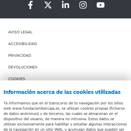
AVISO LEGAL
ACCESIBILIDAD
PRIVACIDAD
DEVOLUCIONES
COOKIES
CONDICIONES DE COMPRA
Información acerca de las cookies utilizadas
IBERCAJA BANCO
Te informamos que en el transcurso de tu navegación por los sitios
web www.fundacionibercaja.es, se utilizan cookies propias (ficheros
de datos anónimos) y de terceros, las cuales se almacenan en el
Fundación Bancaria Ibercaja. C.I.F. G-50000652.
dispositivo del usuario, de manera no intrusiva. Estos datos se
utilizan exclusivamente para habilitar y estudiar algunas interacciones
Inscrita en el Registro de Fundaciones del Mº de Educación,
de la navegación en un sitio Web, y acumulan datos que pueden ser