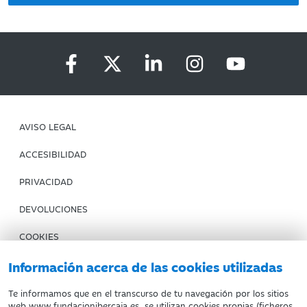
AVISO LEGAL
ACCESIBILIDAD
PRIVACIDAD
DEVOLUCIONES
COOKIES
CONDICIONES DE COMPRA
Información acerca de las cookies utilizadas
IBERCAJA BANCO
Te informamos que en el transcurso de tu navegación por los sitios
web www.fundacionibercaja.es, se utilizan cookies propias (ficheros