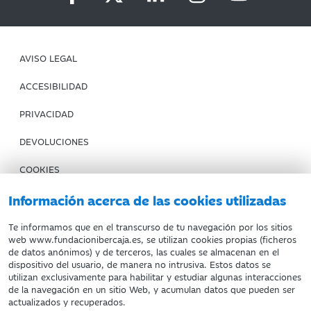
AVISO LEGAL
ACCESIBILIDAD
PRIVACIDAD
DEVOLUCIONES
COOKIES
CONDICIONES DE COMPRA
Información acerca de las cookies utilizadas
IBERCAJA BANCO
Te informamos que en el transcurso de tu navegación por los sitios
web www.fundacionibercaja.es, se utilizan cookies propias (ficheros
de datos anónimos) y de terceros, las cuales se almacenan en el
Fundación Bancaria Ibercaja. C.I.F. G-50000652.
dispositivo del usuario, de manera no intrusiva. Estos datos se
utilizan exclusivamente para habilitar y estudiar algunas interacciones
Inscrita en el Registro de Fundaciones del Mº de Educación,
de la navegación en un sitio Web, y acumulan datos que pueden ser
Cultura y Deporte con el nº 1689.
actualizados y recuperados.