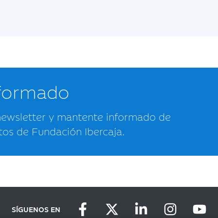
nformado
newsletter y mantente informado de
tos de Fundación Ibercaja.
SÍGUENOS EN