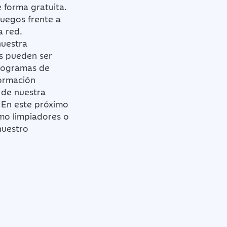
 forma gratuita.
uegos frente a
a red.
uestra
os pueden ser
programas de
formación
 de nuestra
 En este próximo
mo limpiadores o
nuestro