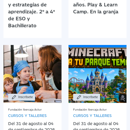
y estrategias de
años. Play & Learn
aprendizaje. 2º a 4º
Camp. En la granja
de ESO y
Bachillerato
Inscríbete
Inscríbete
Fundación Ibercaja Actur
Fundación Ibercaja Actur
CURSOS Y TALLERES
CURSOS Y TALLERES
Del 31 de agosto al 04
Del 31 de agosto al 04
de septiembre de 2026
de septiembre de 2026