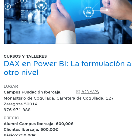
CURSOS Y TALLERES
DAX en Power BI: La formulación a
otro nivel
LUGAR
Campus Fundación Ibercaja
VER MAPA
Monasterio de Cogullada. Carretera de Cogullada, 127
Zaragoza 50014
976 971 988
PRECIO
Alumni Campus Ibercaja: 600,00€
Clientes Ibercaja: 600,00€
Básico:750,00€