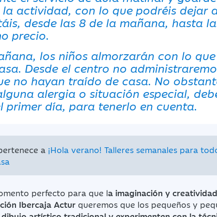
la actividad, con lo que podréis dejar a
itáis, desde las 8 de la mañana, hasta l
o precio.
ñana, los niños almorzarán con lo qu
casa. Desde el centro no administrarem
ue no hayan traído de casa. No obstant
alguna alergia o situación especial, de
l primer día, para tenerlo en cuenta.
 pertenece a
¡Hola verano! Talleres semanales para tod
asa
momento perfecto para que l
a imaginación y creativida
ción Ibercaja Actur
queremos que los pequeños y pequ
dibujo artístico tradicional y experimenten con la técni