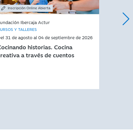
Inscripción Online Abierta
Inscrip
undación Ibercaja Actur
Fundación 
URSOS Y TALLERES
CURSOS Y 
el 31 de agosto al 04 de septiembre de 2026
Del 17 de 
Cocinando historias. Cocina
Taller c
creativa a través de cuentos
imágenes
y el Arte
animaci