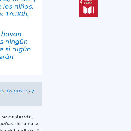
 los niños,
as 14.30h,
e hayan
os ningún
e si algún
berán
os los gustos y
d se desborde
,
eñas de la casa
ca del acrílico
. Es