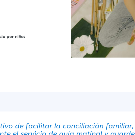
io por niño:
tivo de facilitar la conciliación familia
te el servicio de aula matinal y guarde