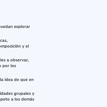
 puedan explorar
icas,
omposición y el
les a observar,
o por los
la idea de que en
idades grupales y
speto a los demás