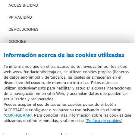
ACCESIBILIDAD
PRIVACIDAD
DEVOLUCIONES
COOKIES
CONDICIONES DE COMPRA
Información acerca de las cookies utilizadas
IBERCAJA BANCO
Te informamos que en el transcurso de tu navegación por los sitios
web www.fundacionibercaja.es, se utilizan cookies propias (ficheros
de datos anónimos) y de terceros, las cuales se almacenan en el
Fundación Bancaria Ibercaja. C.I.F. G-50000652.
dispositivo del usuario, de manera no intrusiva. Estos datos se
utilizan exclusivamente para habilitar y estudiar algunas interacciones
Inscrita en el Registro de Fundaciones del Mº de Educación,
de la navegación en un sitio Web, y acumulan datos que pueden ser
Cultura y Deporte con el nº 1689.
actualizados y recuperados.
Domicilio social: Joaquín Costa, 13. 50001 Zaragoza.
Puedes aceptar el uso de todas las cookies pulsando el botón
“ACEPTAR” o configurar o rechazar su uso pulsando en el botón
“
CONFIGURAR
". Para conocer más información sobre las cookies que
utilizamos o cómo eliminarlas, visita nuestra
"Política de cookies"
.