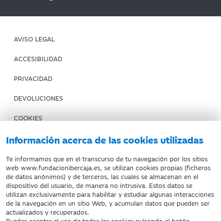
AVISO LEGAL
ACCESIBILIDAD
PRIVACIDAD
DEVOLUCIONES
COOKIES
CONDICIONES DE COMPRA
Información acerca de las cookies utilizadas
IBERCAJA BANCO
Te informamos que en el transcurso de tu navegación por los sitios
web www.fundacionibercaja.es, se utilizan cookies propias (ficheros
de datos anónimos) y de terceros, las cuales se almacenan en el
Fundación Bancaria Ibercaja. C.I.F. G-50000652.
dispositivo del usuario, de manera no intrusiva. Estos datos se
utilizan exclusivamente para habilitar y estudiar algunas interacciones
Inscrita en el Registro de Fundaciones del Mº de Educación,
de la navegación en un sitio Web, y acumulan datos que pueden ser
Cultura y Deporte con el nº 1689.
actualizados y recuperados.
Domicilio social: Joaquín Costa, 13. 50001 Zaragoza.
Puedes aceptar el uso de todas las cookies pulsando el botón