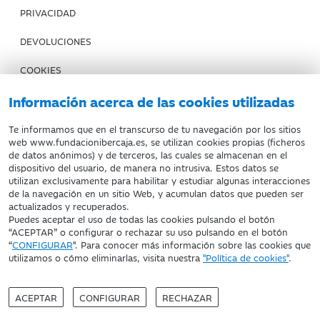
PRIVACIDAD
DEVOLUCIONES
COOKIES
CONDICIONES DE COMPRA
Información acerca de las cookies utilizadas
IBERCAJA BANCO
Te informamos que en el transcurso de tu navegación por los sitios
web www.fundacionibercaja.es, se utilizan cookies propias (ficheros
de datos anónimos) y de terceros, las cuales se almacenan en el
Fundación Bancaria Ibercaja. C.I.F. G-50000652.
dispositivo del usuario, de manera no intrusiva. Estos datos se
utilizan exclusivamente para habilitar y estudiar algunas interacciones
Inscrita en el Registro de Fundaciones del Mº de Educación,
de la navegación en un sitio Web, y acumulan datos que pueden ser
Cultura y Deporte con el nº 1689.
actualizados y recuperados.
Domicilio social: Joaquín Costa, 13. 50001 Zaragoza.
Puedes aceptar el uso de todas las cookies pulsando el botón
“ACEPTAR” o configurar o rechazar su uso pulsando en el botón
“
CONFIGURAR
". Para conocer más información sobre las cookies que
utilizamos o cómo eliminarlas, visita nuestra
"Política de cookies"
.
ACEPTAR
CONFIGURAR
RECHAZAR