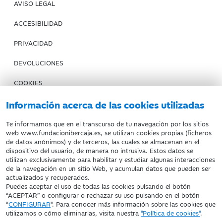
AVISO LEGAL
ACCESIBILIDAD
PRIVACIDAD
DEVOLUCIONES
COOKIES
CONDICIONES DE COMPRA
Información acerca de las cookies utilizadas
IBERCAJA BANCO
Te informamos que en el transcurso de tu navegación por los sitios
web www.fundacionibercaja.es, se utilizan cookies propias (ficheros
de datos anónimos) y de terceros, las cuales se almacenan en el
Fundación Bancaria Ibercaja. C.I.F. G-50000652.
dispositivo del usuario, de manera no intrusiva. Estos datos se
utilizan exclusivamente para habilitar y estudiar algunas interacciones
Inscrita en el Registro de Fundaciones del Mº de Educación,
de la navegación en un sitio Web, y acumulan datos que pueden ser
Cultura y Deporte con el nº 1689.
actualizados y recuperados.
Domicilio social: Joaquín Costa, 13. 50001 Zaragoza.
Puedes aceptar el uso de todas las cookies pulsando el botón
“ACEPTAR” o configurar o rechazar su uso pulsando en el botón
“
CONFIGURAR
". Para conocer más información sobre las cookies que
utilizamos o cómo eliminarlas, visita nuestra
"Política de cookies"
.