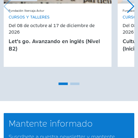
Fundación Ibercaja Actur
Fundación 
CURSOS Y TALLERES
CURSOS
Del 08 de octubre al 17 de diciembre de
Del 08
2026
2026
Let's go. Avanzando en inglés (Nivel
Cultu
B2)
(Inici
Mantente informado
Suscríbete a nuestra newsletter y mantente