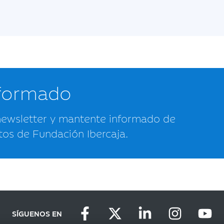
nformado
newsletter y mantente informado de
tos de Fundación Ibercaja.
SÍGUENOS EN