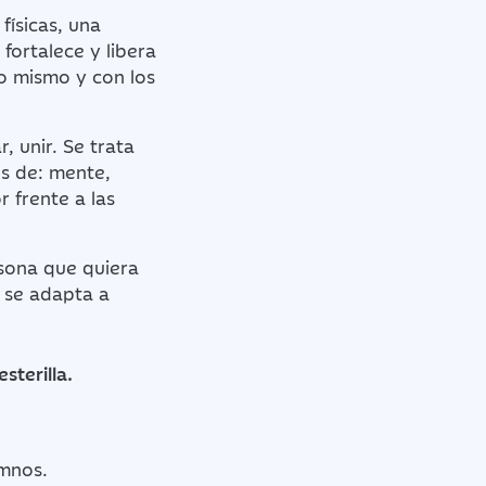
físicas, una
fortalece y libera
o mismo y con los
, unir. Se trata
os de: mente,
 frente a las
rsona que quiera
a se adapta a
sterilla.
mnos.