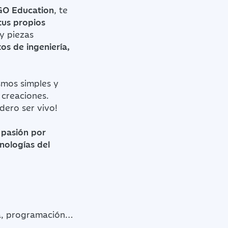
GO Education
, te
tus propios
 y piezas
os de ingeniería,
smos simples y
 creaciones.
dero ser vivo!
a pasión por
cnologías del
ca, programación…