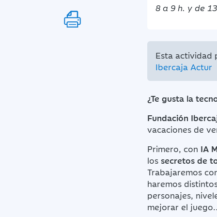
8 a 9 h. y de 13
Esta actividad
Ibercaja Actur
¿Te gusta la tecn
Fundación Iberca
vacaciones de ve
Primero, con
IA 
los
secretos de t
Trabajaremos co
haremos distinto
personajes, nive
mejorar el juego