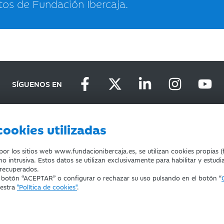
tos de Fundación Ibercaja.
SÍGUENOS EN
cookies utilizadas
D
DEVOLUCIONES
COOKIES
CONDICIONES DE COMPRA
r los sitios web www.fundacionibercaja.es, se utilizan cookies propias (f
o intrusiva. Estos datos se utilizan exclusivamente para habilitar y estudi
 recuperados.
l botón “ACEPTAR” o configurar o rechazar su uso pulsando en el botón “
uestra
"Política de cookies"
.
ducación, Cultura y Deporte con el nº 1689.
za.