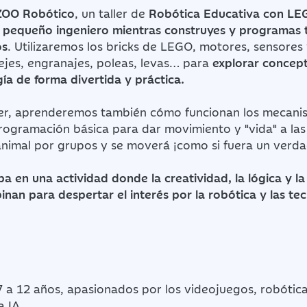
ZOO Robótico
, un taller de
Robótica Educativa con LE
n
pequeño ingeniero mientras construyes y programas 
os
. Utilizaremos los bricks de LEGO, motores, sensores
jes, engranajes, poleas, levas… para
explorar concept
gía de forma divertida y práctica.
aller, aprenderemos también cómo funcionan los mecani
rogramación básica para dar movimiento y "vida" a las
nimal por grupos y se moverá ¡como si fuera un verda
pa en una actividad donde la creatividad, la lógica y l
inan para despertar el interés por la robótica y las te
 7 a 12 años, apasionados por los videojuegos, robóti
a IA.