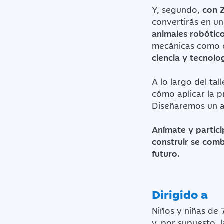
Y, segundo,
con 
convertirás en u
animales robótic
mecánicas como e
ciencia y tecnolo
A lo largo del t
cómo aplicar la p
Diseñaremos un a
Anímate y partici
construir se comb
futuro.
Dirigido a
Niños y niñas de
y, por supuesto, l