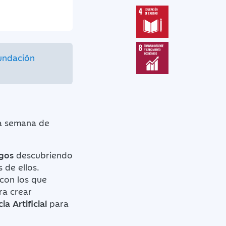
undación
ra semana de
egos
descubriendo
 de ellos.
 con los que
ra crear
ia Artificial
para