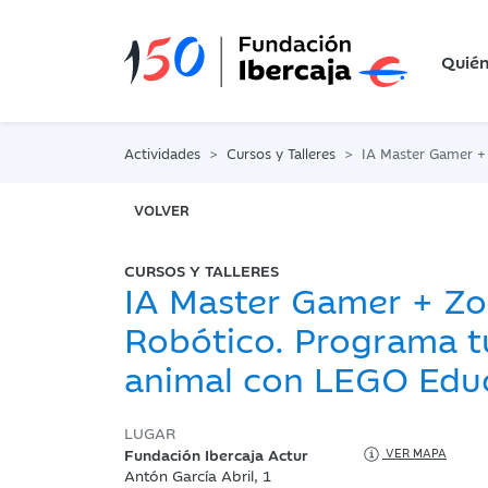
Quié
Actividades
Cursos y Talleres
IA Master Gamer + Zoo Robótico. Progra
VOLVER
CURSOS Y TALLERES
IA Master Gamer + Z
Robótico. Programa t
animal con LEGO Edu
LUGAR
Fundación Ibercaja Actur
VER MAPA
Antón García Abril, 1