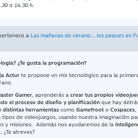
.30 a 14.30 h.
 pertenece a
Las mañanas de verano... los peques en F
ología? ¿Te gusta la programación?
ja Actur
te propone un mix tecnológico para la prime
rano.
Master Gamer
, aprenderás a
crear tus propios videoju
odo el proceso de diseño y planificación
que hay detrás
n
distintas herramientas
como
Gamefroot
o
Cospaces
,
s tipos de videojuegos, usando nuestra imaginación pa
les y misiones. Además nos ayudaremos de la
Inteligenc
… ¿Te atreves?