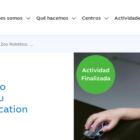
nes somos
Qué hacemos
Centros
Actividad
ma tu animal con LEGO Education
oo
u
cation