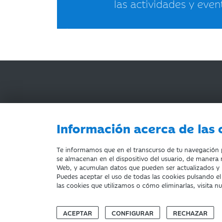
las actividades y even
Información acerca de las 
AVISO LEGAL
ACCESIBILIDAD
PRIVACIDA
Te informamos que en el transcurso de tu navegación po
se almacenan en el dispositivo del usuario, de manera n
Web, y acumulan datos que pueden ser actualizados y
Puedes aceptar el uso de todas las cookies pulsando e
Fundación Bancaria Ibercaja. C.I.F. G-50000652.
las cookies que utilizamos o cómo eliminarlas, visita n
Inscrita en el Registro de Fundaciones del Mº de E
Domicilio social: Joaquín Costa, 13. 50001 Zarago
ACEPTAR
CONFIGURAR
RECHAZAR