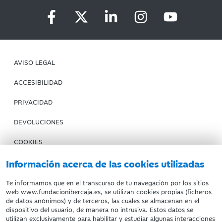
AVISO LEGAL
ACCESIBILIDAD
PRIVACIDAD
DEVOLUCIONES
COOKIES
CONDICIONES DE COMPRA
Información acerca de las cookies utilizadas
IBERCAJA BANCO
Te informamos que en el transcurso de tu navegación por los sitios
web www.fundacionibercaja.es, se utilizan cookies propias (ficheros
de datos anónimos) y de terceros, las cuales se almacenan en el
Fundación Bancaria Ibercaja. C.I.F. G-50000652.
dispositivo del usuario, de manera no intrusiva. Estos datos se
utilizan exclusivamente para habilitar y estudiar algunas interacciones
Inscrita en el Registro de Fundaciones del Mº de Educación,