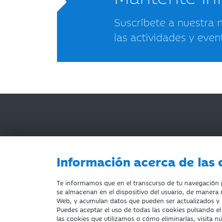
Suscríbete a nuestra 
las actividades y even
Información acerca de las 
AVISO LEGAL
ACCESIBILIDAD
PRIVACIDA
Te informamos que en el transcurso de tu navegación po
se almacenan en el dispositivo del usuario, de manera n
Web, y acumulan datos que pueden ser actualizados y
Puedes aceptar el uso de todas las cookies pulsando e
Fundación Bancaria Ibercaja. C.I.F. G-50000652.
las cookies que utilizamos o cómo eliminarlas, visita n