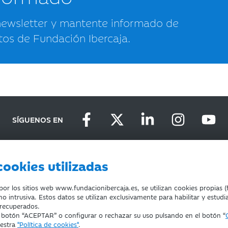
newsletter y mantente informado de
tos de Fundación Ibercaja.
SÍGUENOS EN
cookies utilizadas
D
DEVOLUCIONES
COOKIES
CONDICIONES DE COMPRA
r los sitios web www.fundacionibercaja.es, se utilizan cookies propias (f
o intrusiva. Estos datos se utilizan exclusivamente para habilitar y estudi
 recuperados.
l botón “ACEPTAR” o configurar o rechazar su uso pulsando en el botón “
uestra
"Política de cookies"
.