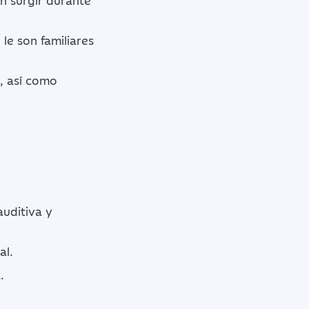
n surgir durante
le son familiares
, así como
uditiva y
al.
.