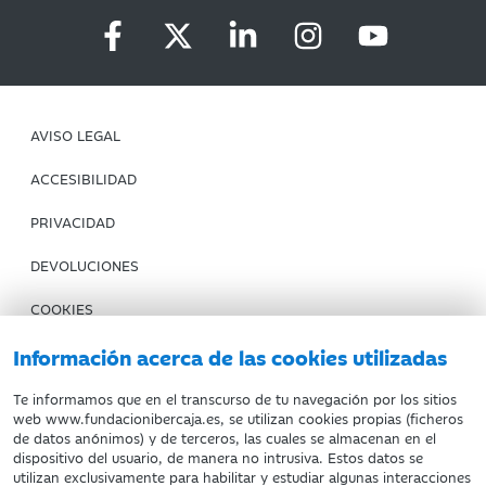
AVISO LEGAL
ACCESIBILIDAD
PRIVACIDAD
DEVOLUCIONES
COOKIES
CONDICIONES DE COMPRA
Información acerca de las cookies utilizadas
IBERCAJA BANCO
Te informamos que en el transcurso de tu navegación por los sitios
web www.fundacionibercaja.es, se utilizan cookies propias (ficheros
de datos anónimos) y de terceros, las cuales se almacenan en el
Fundación Bancaria Ibercaja. C.I.F. G-50000652.
dispositivo del usuario, de manera no intrusiva. Estos datos se
utilizan exclusivamente para habilitar y estudiar algunas interacciones
Inscrita en el Registro de Fundaciones del Mº de Educación,