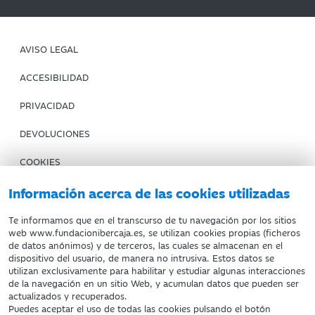
AVISO LEGAL
ACCESIBILIDAD
PRIVACIDAD
DEVOLUCIONES
COOKIES
CONDICIONES DE COMPRA
Información acerca de las cookies utilizadas
IBERCAJA BANCO
Te informamos que en el transcurso de tu navegación por los sitios
web www.fundacionibercaja.es, se utilizan cookies propias (ficheros
de datos anónimos) y de terceros, las cuales se almacenan en el
Fundación Bancaria Ibercaja. C.I.F. G-50000652.
dispositivo del usuario, de manera no intrusiva. Estos datos se
utilizan exclusivamente para habilitar y estudiar algunas interacciones
Inscrita en el Registro de Fundaciones del Mº de Educación,
de la navegación en un sitio Web, y acumulan datos que pueden ser
Cultura y Deporte con el nº 1689.
actualizados y recuperados.
Domicilio social: Joaquín Costa, 13. 50001 Zaragoza.
Puedes aceptar el uso de todas las cookies pulsando el botón