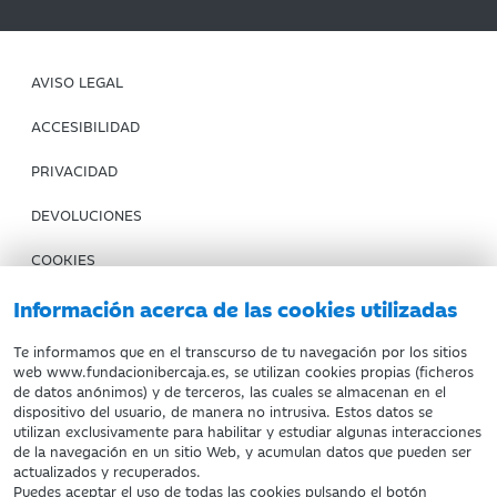
AVISO LEGAL
ACCESIBILIDAD
PRIVACIDAD
DEVOLUCIONES
COOKIES
CONDICIONES DE COMPRA
Información acerca de las cookies utilizadas
IBERCAJA BANCO
Te informamos que en el transcurso de tu navegación por los sitios
web www.fundacionibercaja.es, se utilizan cookies propias (ficheros
de datos anónimos) y de terceros, las cuales se almacenan en el
Fundación Bancaria Ibercaja. C.I.F. G-50000652.
dispositivo del usuario, de manera no intrusiva. Estos datos se
utilizan exclusivamente para habilitar y estudiar algunas interacciones
Inscrita en el Registro de Fundaciones del Mº de Educación,
de la navegación en un sitio Web, y acumulan datos que pueden ser
Cultura y Deporte con el nº 1689.
actualizados y recuperados.
Domicilio social: Joaquín Costa, 13. 50001 Zaragoza.
Puedes aceptar el uso de todas las cookies pulsando el botón