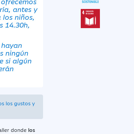
r, ofrecemos
ría, antes y
 los niños,
as 14.30h,
e hayan
os ningún
e si algún
berán
os los gustos y
taller donde
los