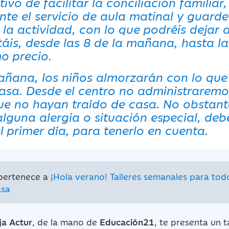
tivo de facilitar la conciliación familia
te el servicio de aula matinal y guarde
la actividad, con lo que podréis dejar a
itáis, desde las 8 de la mañana, hasta l
o precio.
ñana, los niños almorzarán con lo qu
casa. Desde el centro no administrarem
ue no hayan traído de casa. No obstant
alguna alergia o situación especial, de
l primer día, para tenerlo en cuenta.
 pertenece a
¡Hola verano! Talleres semanales para tod
asa
ja Actur
, de la mano de
Educación21
, te presenta un 