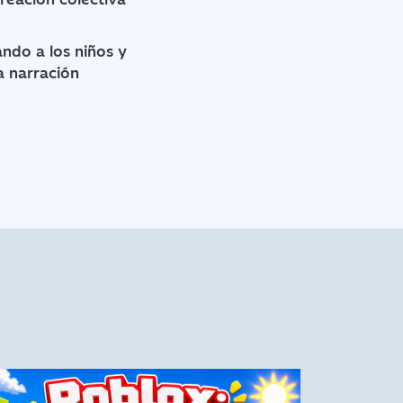
o
ndo a los niños y
a narración