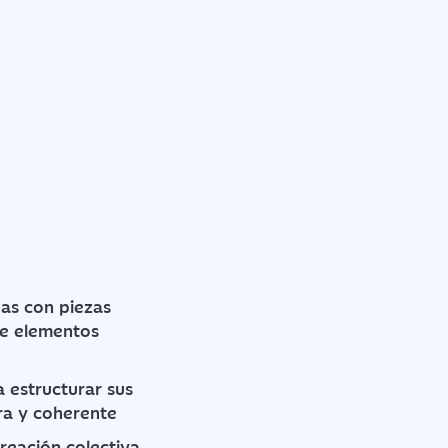
nas con piezas
de elementos
a estructurar sus
ara y coherente
reación colectiva