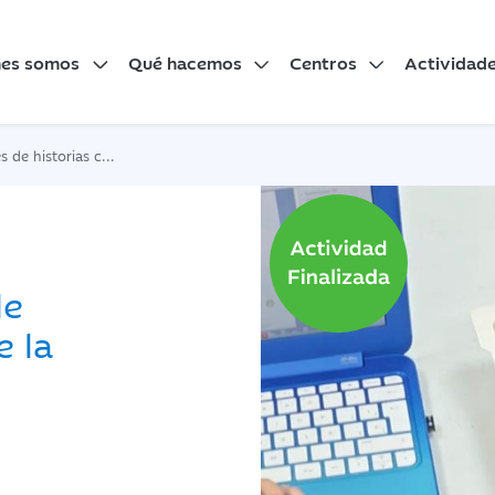
nes somos
Qué hacemos
Centros
Actividad
LEGO. De la idea... al cuento
de
e la