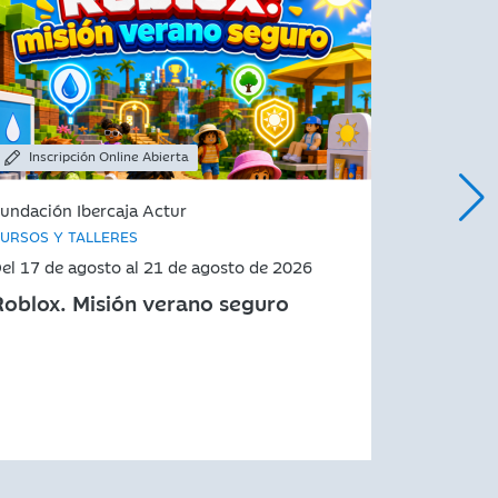
Inscripción Online Abierta
Inscrip
undación Ibercaja Actur
Fundación 
URSOS Y TALLERES
CURSOS Y 
el 17 de agosto al 21 de agosto de 2026
Del 17 de 
Roblox. Misión verano seguro
Zona Dro
niños