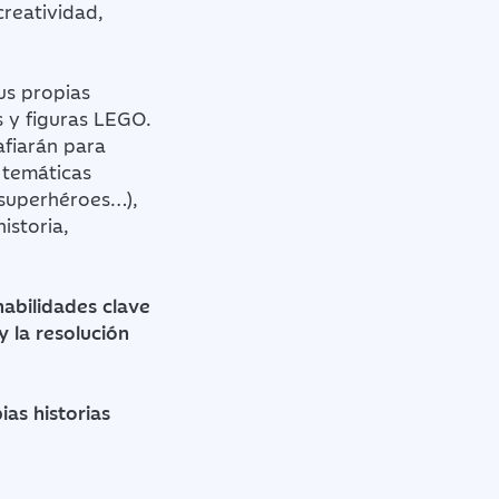
reatividad,
sus propias
s y figuras LEGO.
afiarán para
 temáticas
 superhéroes…),
istoria,
habilidades clave
y la resolución
as historias