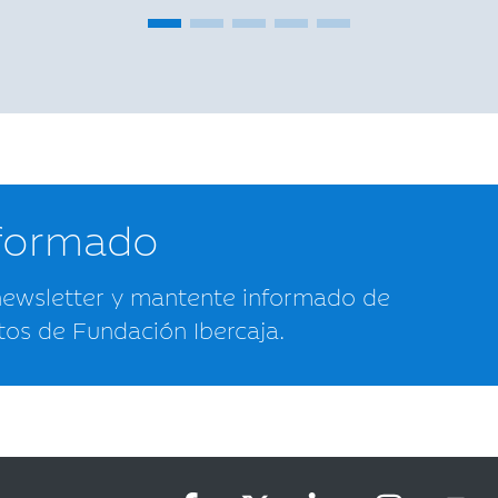
nformado
newsletter y mantente informado de
tos de Fundación Ibercaja.