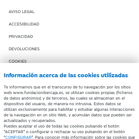
AVISO LEGAL
ACCESIBILIDAD
PRIVACIDAD
DEVOLUCIONES
COOKIES
CONDICIONES DE COMPRA
Información acerca de las cookies utilizadas
IBERCAJA BANCO
Te informamos que en el transcurso de tu navegación por los sitios
web www.fundacionibercaja.es, se utilizan cookies propias (ficheros
de datos anónimos) y de terceros, las cuales se almacenan en el
Fundación Bancaria Ibercaja. C.I.F. G-50000652.
dispositivo del usuario, de manera no intrusiva. Estos datos se
utilizan exclusivamente para habilitar y estudiar algunas interacciones
Inscrita en el Registro de Fundaciones del Mº de Educación,
de la navegación en un sitio Web, y acumulan datos que pueden ser
Cultura y Deporte con el nº 1689.
actualizados y recuperados.
Domicilio social: Joaquín Costa, 13. 50001 Zaragoza.
Puedes aceptar el uso de todas las cookies pulsando el botón
“ACEPTAR” o configurar o rechazar su uso pulsando en el botón
“
CONFIGURAR
". Para conocer más información sobre las cookies que