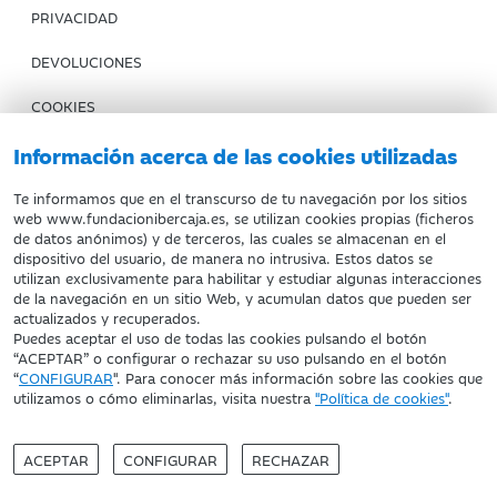
PRIVACIDAD
DEVOLUCIONES
COOKIES
CONDICIONES DE COMPRA
Información acerca de las cookies utilizadas
IBERCAJA BANCO
Te informamos que en el transcurso de tu navegación por los sitios
web www.fundacionibercaja.es, se utilizan cookies propias (ficheros
de datos anónimos) y de terceros, las cuales se almacenan en el
Fundación Bancaria Ibercaja. C.I.F. G-50000652.
dispositivo del usuario, de manera no intrusiva. Estos datos se
utilizan exclusivamente para habilitar y estudiar algunas interacciones
Inscrita en el Registro de Fundaciones del Mº de Educación,
de la navegación en un sitio Web, y acumulan datos que pueden ser
Cultura y Deporte con el nº 1689.
actualizados y recuperados.
Domicilio social: Joaquín Costa, 13. 50001 Zaragoza.
Puedes aceptar el uso de todas las cookies pulsando el botón
“ACEPTAR” o configurar o rechazar su uso pulsando en el botón
“
CONFIGURAR
". Para conocer más información sobre las cookies que
utilizamos o cómo eliminarlas, visita nuestra
"Política de cookies"
.
ACEPTAR
CONFIGURAR
RECHAZAR