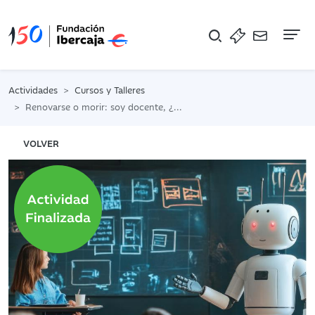
Na
Actividades
Cursos y Talleres
Renovarse o morir: soy docente, ¿es realmente la IA un enemigo?, por Jara Moya
VOLVER