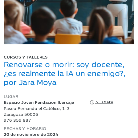
CURSOS Y TALLERES
Renovarse o morir: soy docente,
¿es realmente la IA un enemigo?,
por Jara Moya
LUGAR
Espacio Joven Fundación Ibercaja
VER MAPA
Paseo Fernando el Católico, 1-3
Zaragoza 50006
976 359 887
FECHAS Y HORARIO
20 de noviembre de 2024