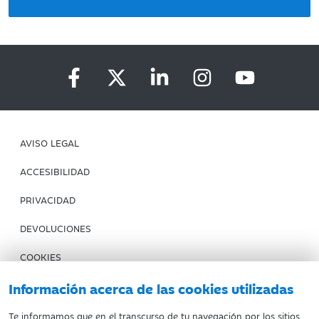
AVISO LEGAL
ACCESIBILIDAD
PRIVACIDAD
DEVOLUCIONES
COOKIES
CONDICIONES DE COMPRA
Información acerca de las cookies utilizadas
IBERCAJA BANCO
Te informamos que en el transcurso de tu navegación por los sitios