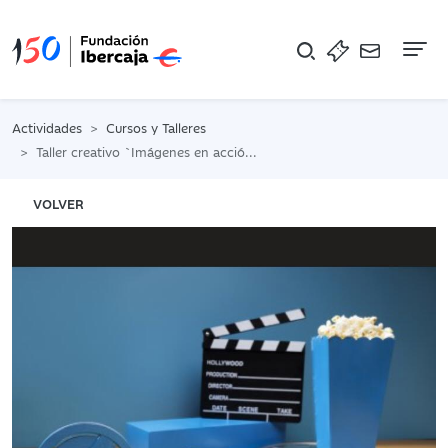
Na
Actividades
Cursos y Talleres
Taller creativo `Imágenes en acción´. Un viaje por la Historia y el Arte, a través del cine, cómic y animación
VOLVER