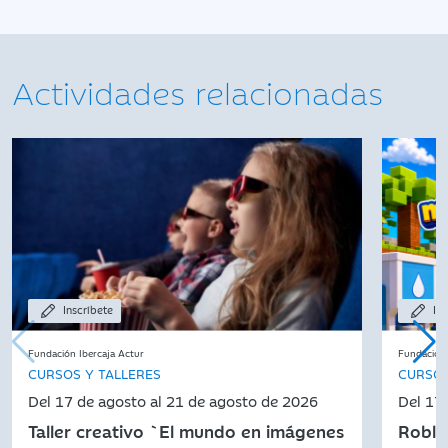
Actividades relacionadas
Inscríbete
Ins
Fundación Ibercaja Actur
Fundación 
CURSOS Y TALLERES
CURSOS
Del 17 de agosto al 21 de agosto de 2026
Del 17
Taller creativo `El mundo en imágenes
Roblo