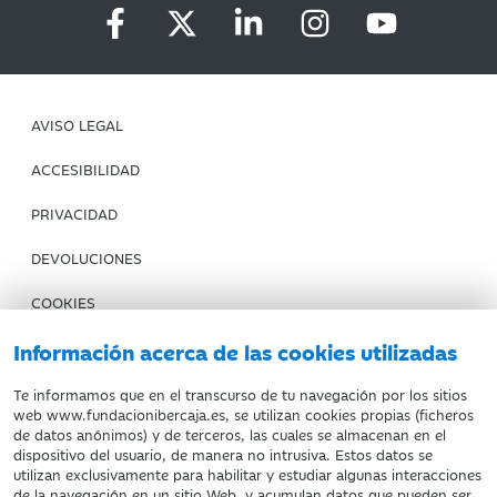
AVISO LEGAL
ACCESIBILIDAD
PRIVACIDAD
DEVOLUCIONES
COOKIES
CONDICIONES DE COMPRA
Información acerca de las cookies utilizadas
IBERCAJA BANCO
Te informamos que en el transcurso de tu navegación por los sitios
web www.fundacionibercaja.es, se utilizan cookies propias (ficheros
de datos anónimos) y de terceros, las cuales se almacenan en el
Fundación Bancaria Ibercaja. C.I.F. G-50000652.
dispositivo del usuario, de manera no intrusiva. Estos datos se
utilizan exclusivamente para habilitar y estudiar algunas interacciones
Inscrita en el Registro de Fundaciones del Mº de Educación,
de la navegación en un sitio Web, y acumulan datos que pueden ser