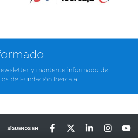
nformado
newsletter y mantente informado de
tos de Fundación Ibercaja.
SÍGUENOS EN