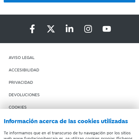
AVISO LEGAL
ACCESIBILIDAD
PRIVACIDAD
DEVOLUCIONES
COOKIES
CONDICIONES DE COMPRA
Información acerca de las cookies utilizadas
IBERCAJA BANCO
Te informamos que en el transcurso de tu navegación por los sitios
web www.fundacionibercaja.es, se utilizan cookies propias (ficheros