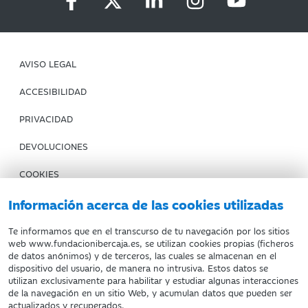
AVISO LEGAL
ACCESIBILIDAD
PRIVACIDAD
DEVOLUCIONES
COOKIES
CONDICIONES DE COMPRA
Información acerca de las cookies utilizadas
IBERCAJA BANCO
Te informamos que en el transcurso de tu navegación por los sitios
web www.fundacionibercaja.es, se utilizan cookies propias (ficheros
de datos anónimos) y de terceros, las cuales se almacenan en el
Fundación Bancaria Ibercaja. C.I.F. G-50000652.
dispositivo del usuario, de manera no intrusiva. Estos datos se
utilizan exclusivamente para habilitar y estudiar algunas interacciones
Inscrita en el Registro de Fundaciones del Mº de Educación,
de la navegación en un sitio Web, y acumulan datos que pueden ser
Cultura y Deporte con el nº 1689.
actualizados y recuperados.