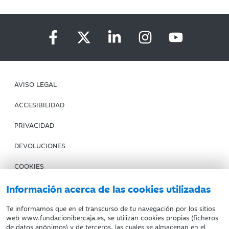
AVISO LEGAL
ACCESIBILIDAD
PRIVACIDAD
DEVOLUCIONES
COOKIES
CONDICIONES DE COMPRA
Información acerca de las cookies utilizadas
IBERCAJA BANCO
Te informamos que en el transcurso de tu navegación por los sitios
web www.fundacionibercaja.es, se utilizan cookies propias (ficheros
de datos anónimos) y de terceros, las cuales se almacenan en el